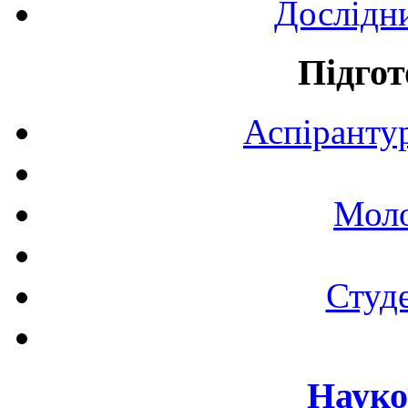
Дослідн
Підгот
Аспірантур
Моло
Студе
Науко