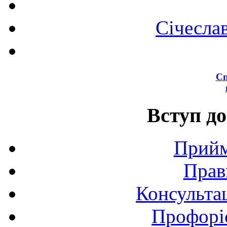
Січесла
Сп
Вступ до
Прийм
Прав
Консультац
Профоріє