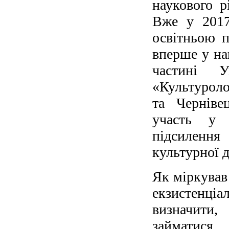
наукового р
Вже у 2017
освітньою 
вперше у на
частині У
«Культуроло
та Черніве
участь у к
підсилення 
культурної д
Як міркував
екзистенціа
визначити
займатися…