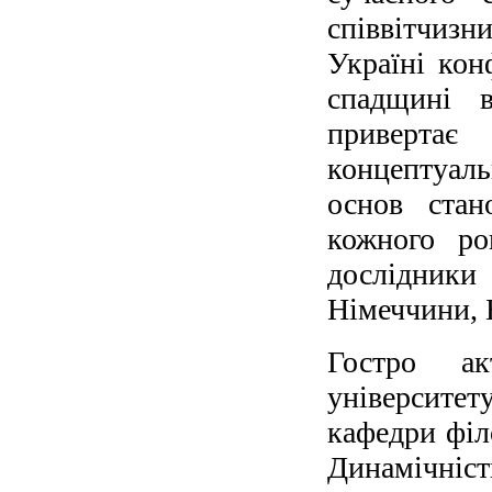
співвітчизн
Україні кон
спадщині в
привертає
концептуал
основ стан
кожного ро
дослідники
Німеччини, Б
Гостро ак
університе
кафедри філо
Динамічніс