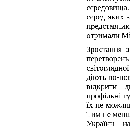
середовища.
серед яких з
представни
отримали М
Зростання з
перетворен
світоглядн
діють по-нов
відкрити д
профільні гу
їх не можлив
Тим не менш
України на