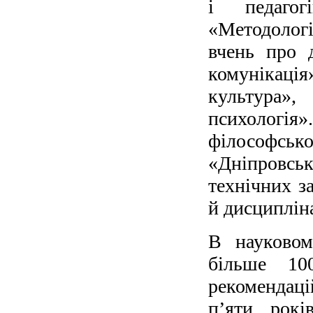
і педаго
«Методолог
вчень про 
комунікаці
культура»,
психологія».
філософськ
«Дніпровсь
технічних з
й дисципліна
В науковом
більше 10
рекомендаці
п’яти рокі