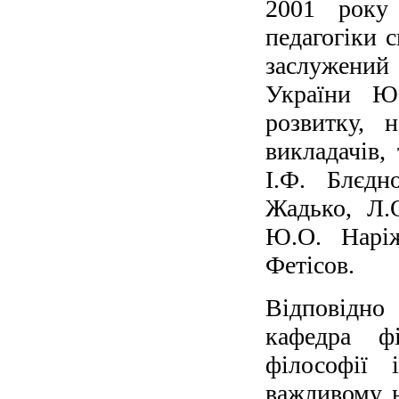
2001 року 
педагогіки 
заслужений 
України Ю.
розвитку, 
викладачів,
І.Ф. Блєдн
Жадько, Л.
Ю.О. Наріж
Фетісов.
Відповідно
кафедра ф
філософії 
важливому н