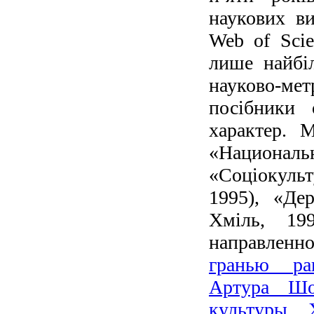
наукових в
Web of Scie
лише найбі
науково-м
посібники 
характер. 
«Националь
«Соціокуль
1995), «Де
Хміль, 19
направленн
гранью ра
Артура Шо
культуры 