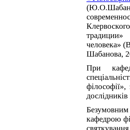
(Ю.О.Шаб
современнос
Клервоского
традиции»
человека» (
Шабанова, 2
При кафед
спеціальні
філософії»,
дослідників 
Безумовним
кафедрою фі
святкуванн