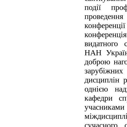
події про
проведення
конференції
конференція
видатного 
НАН Україн
доброю наг
зарубіжни
дисциплін р
однією над
кафедри сп
учасника
міждисцип
сучасного 