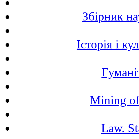
Збірник н
Історія і к
Гумані
Mining of
Law. St