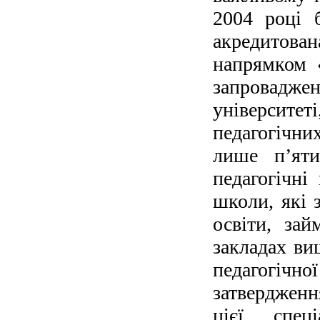
2004 році 
акредитова
напрямком 
запроваджен
університ
педагогічни
лише п’яти
педагогічн
школи, які 
освіти, за
закладах вищ
педагогічн
затвердженн
цієї спец