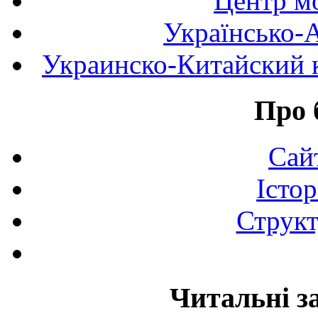
Центр мо
Українсько-
Украинско-Китайский к
Про 
Сай
Істор
Структ
Читальні з