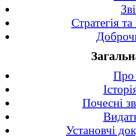
Зв
Стратегія та
Доброчи
Загальн
Про 
Історі
Почесні з
Видат
Установчі до