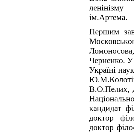
ленінізму 
ім.Артема.
Першим зав
Московськ
Ломоносова
Черненко. У 
Україні наук
Ю.М.Колот
В.О.Пелих, 
Національно
кандидат ф
доктор філ
доктор філо