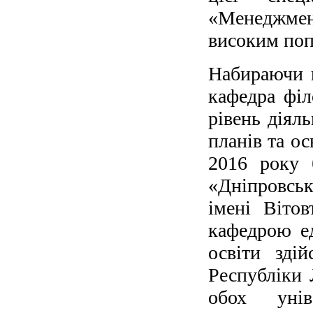
«Менеджмент
високим попи
Набираючи н
кафедра філ
рівень діял
планів та ос
2016 року 
«Дніпровсь
імені Віто
кафедрою ед
освіти зді
Республіки 
обох унів