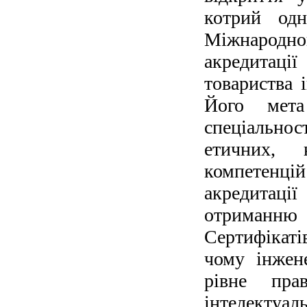
котрий од
Міжнародн
акредитаці
товариства і
Його мета
спеціальнос
етичних, к
компетенцій
акредитаці
отриманню
Сертифікат
чому інжене
рівне пра
інтелектуал