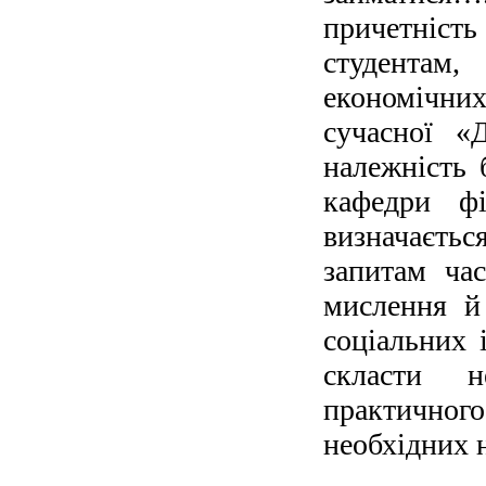
причетніст
студентам,
економічни
сучасної «
належність
кафедри фі
визначаєтьс
запитам ча
мислення й
соціальних 
скласти н
практично
необхідних 