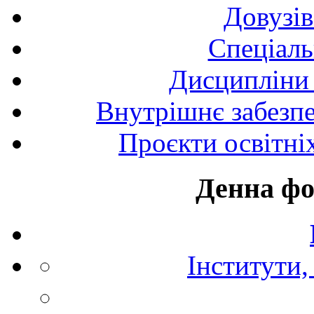
Довузів
Спецiаль
Дисципліни 
Внутрішнє забезпе
Проєкти освітні
Денна фо
Інститути,