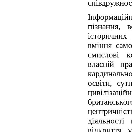
співдружнос
Інформацій
пізнання, 
історичних 
вміння само
смислові к
власній пр
кардинально
освіти, сут
цивілізаці
британськ
центричніс
діяльності
відкриття 