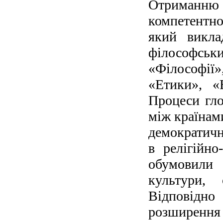
Отриманню 
компетентн
який викла
філософськ
«Філософії»
«Етики», «Е
Процеси гло
між країнами
демократичн
в релігійно
обумовили
культури, 
Відповідно
розширення 