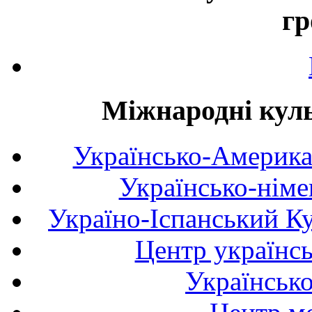
гр
Міжнародні куль
Українсько-Америка
Українсько-німе
Україно-Іспанський К
Центр українсь
Українськ