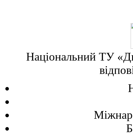
Національний ТУ «Дн
відпов
Міжнаро
Б