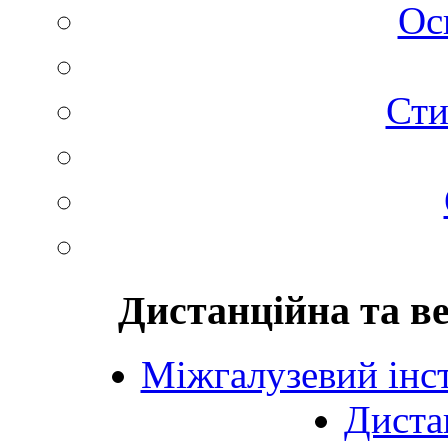
Ос
Сти
Дистанційна та в
Міжгалузевий інст
Диста