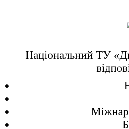
Національний ТУ «Дн
відпов
Міжнаро
Б