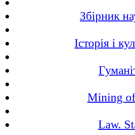
Збірник н
Історія і к
Гумані
Mining of
Law. St