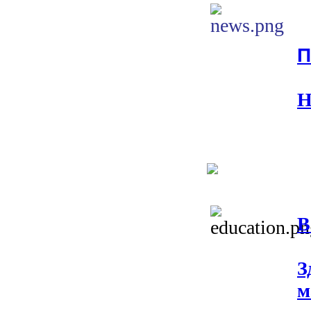
П
Н
В
З
м