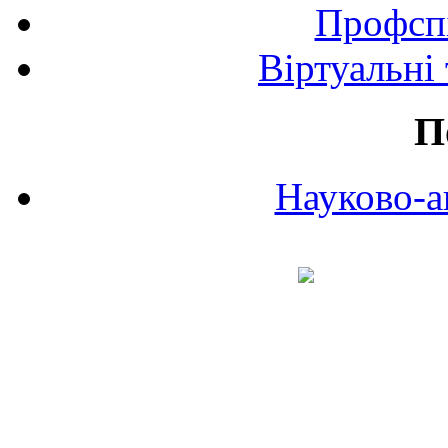
Профспі
Віртуальні
П
Науково-а