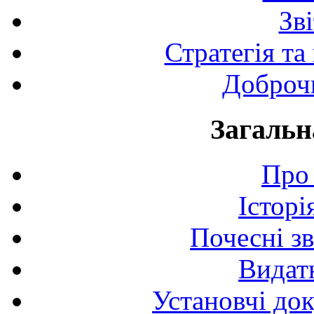
Зв
Стратегія та
Доброчи
Загальн
Про 
Історі
Почесні з
Видат
Установчі до