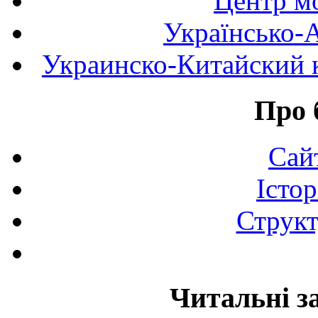
Центр мо
Українсько-
Украинско-Китайский к
Про 
Сай
Істор
Структ
Читальні з