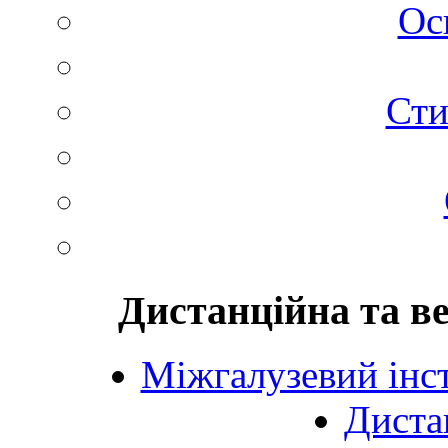
Ос
Сти
Дистанційна та в
Міжгалузевий інст
Диста