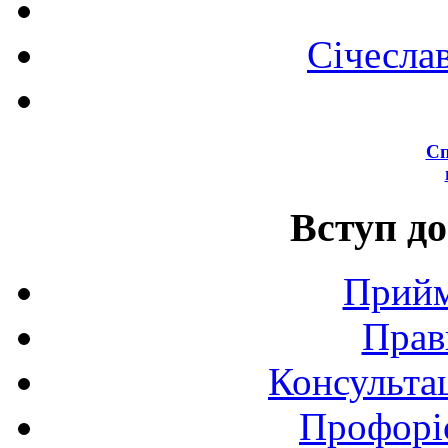
Січесла
Сп
Вступ до
Прийм
Прав
Консультац
Профоріє