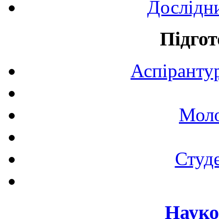
Дослідн
Підгот
Аспірантур
Моло
Студе
Науко