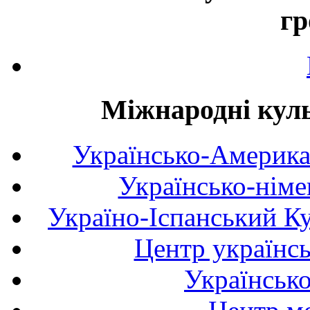
гр
Міжнародні куль
Українсько-Америка
Українсько-німе
Україно-Іспанський К
Центр українсь
Українськ