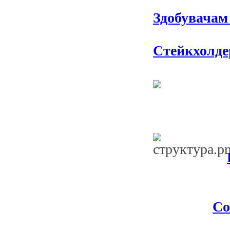
Здобувачам 
Стейкхолде
Со