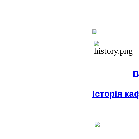
В
Історія к