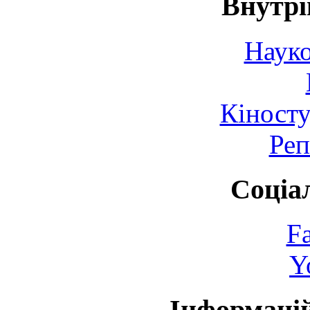
Внутрі
Науко
Кіносту
Реп
Соціа
F
Y
Інформаці