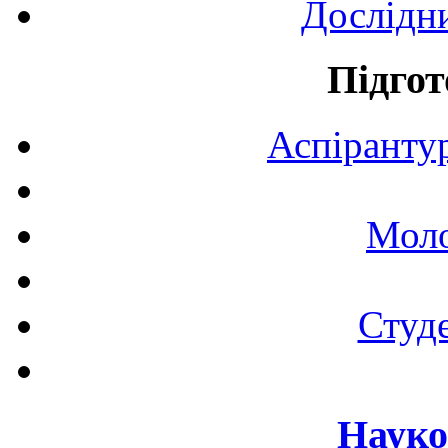
Дослідн
Підгот
Аспірантур
Моло
Студе
Науко