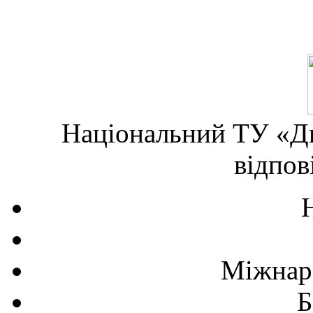
Національний ТУ «Дн
відпов
Міжнаро
Б