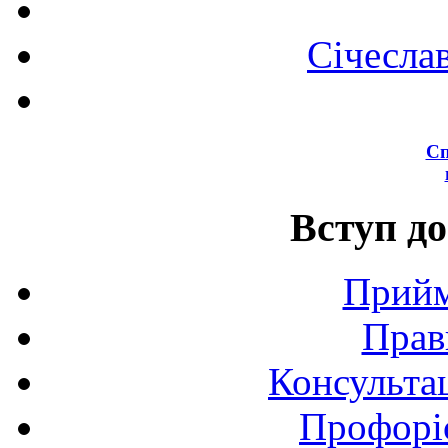
Січесла
Сп
Вступ до
Прийм
Прав
Консультац
Профоріє