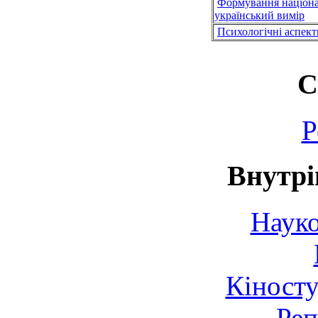
Формування націонал
український вимір
Психологічні аспект
С
Р
Внутрі
Науко
Кіносту
Реп