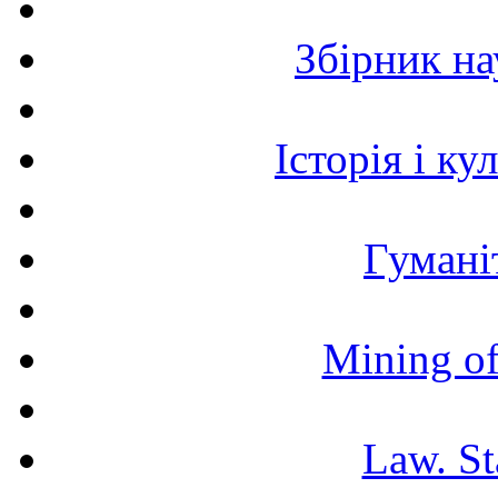
Збірник н
Історія і к
Гумані
Mining of
Law. St