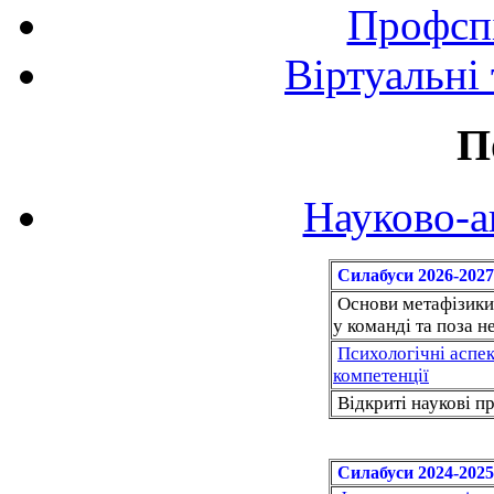
Профспі
Віртуальні
П
Науково-а
Силабуси 2026-2027
Основи метафізики 
у команді та поза н
Психологічні аспек
компетенції
Відкриті наукові п
Силабуси 2024-2025