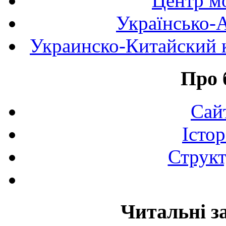
Центр мо
Українсько-
Украинско-Китайский к
Про 
Сай
Істор
Структ
Читальні з