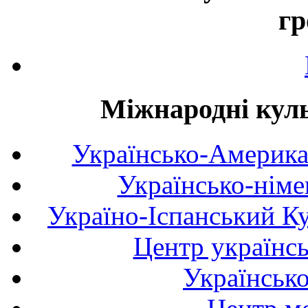
гр
Міжнародні куль
Українсько-Америка
Українсько-німе
Україно-Іспанський К
Центр українсь
Українськ