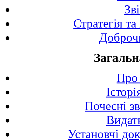
Зв
Стратегія та
Доброчи
Загальн
Про 
Історі
Почесні з
Видат
Установчі до