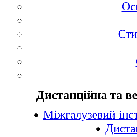
Ос
Сти
Дистанційна та в
Міжгалузевий інст
Диста