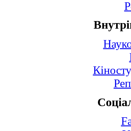
Р
Внутрі
Науко
Кіносту
Реп
Соціа
F