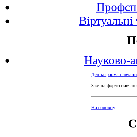
Профспі
Віртуальні
П
Науково-а
Денна форма навчанн
Заочна форма навчан
На головну
С