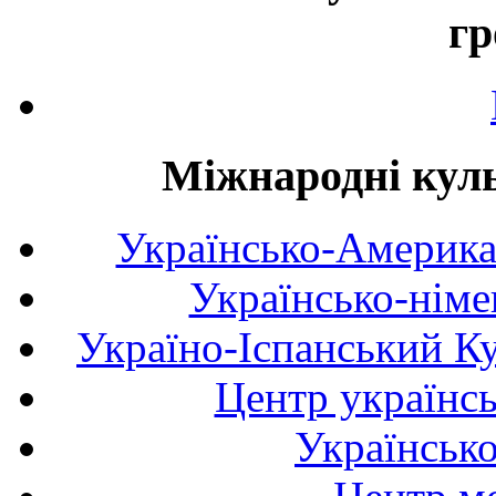
гр
Міжнародні куль
Українсько-Америка
Українсько-німе
Україно-Іспанський К
Центр українсь
Українськ