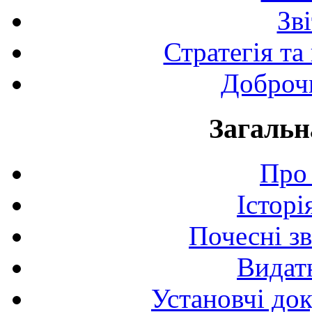
Зв
Стратегія та
Доброчи
Загальн
Про 
Історі
Почесні з
Видат
Установчі до