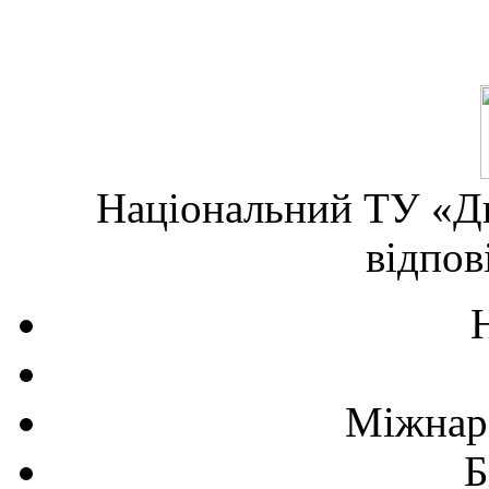
Національний ТУ «Дн
відпов
Міжнаро
Б