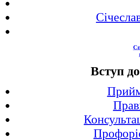
Січесла
Сп
Вступ до
Прийм
Прав
Консультац
Профоріє