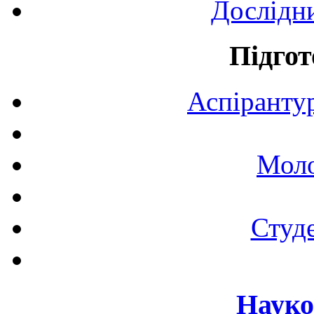
Дослідн
Підгот
Аспірантур
Моло
Студе
Науко