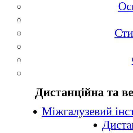
Ос
Сти
Дистанційна та в
Міжгалузевий інст
Диста