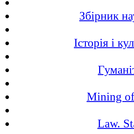
Збірник н
Історія і к
Гумані
Mining of
Law. St