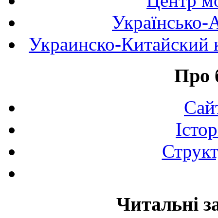
Центр мо
Українсько-
Украинско-Китайский к
Про 
Сай
Істор
Структ
Читальні з