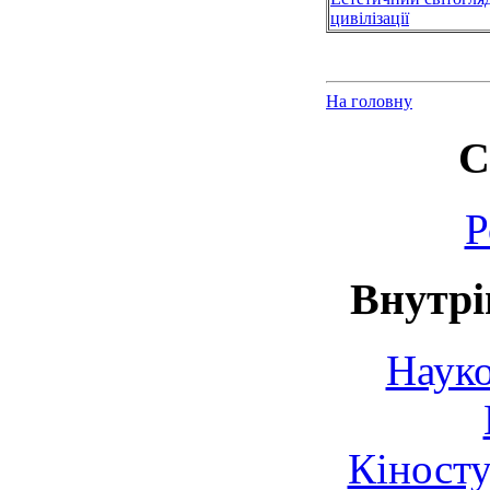
цивілізації
На головну
С
Р
Внутрі
Науко
Кіносту