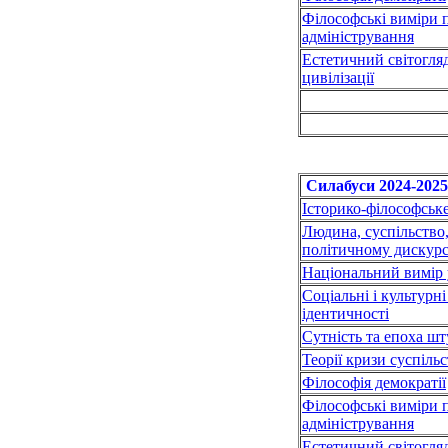
Філософські виміри п
адміністрування
Естетичний світогляд
цивілізації
Силабуси 2024-2025
Історико-філософськ
Людина, суспільство
політичному дискурс
Національний вимір у
Соціальні і культур
ідентичності
Сутність та епоха шт
Теорії кризи суспіль
Філософія демократії
Філософські виміри п
адміністрування
Естетичний світогляд