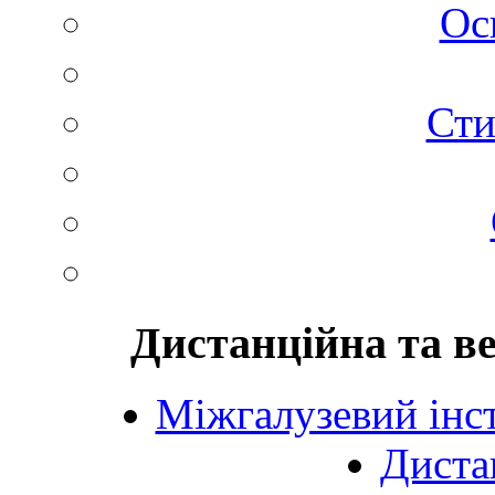
Ос
Сти
Дистанційна та в
Міжгалузевий інст
Диста