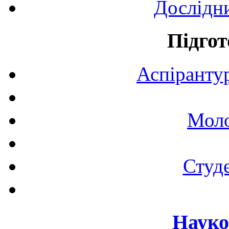
Дослідн
Підгот
Аспірантур
Моло
Студе
Науко