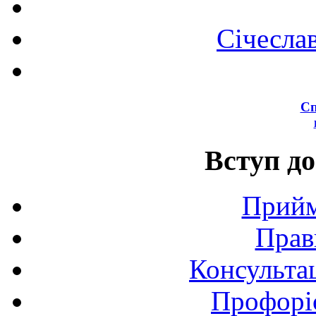
Січесла
Сп
Вступ до
Прийм
Прав
Консультац
Профоріє