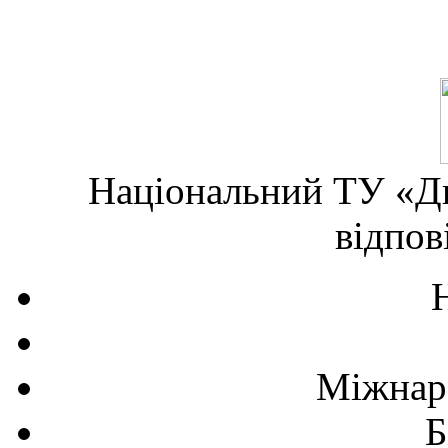
Національний ТУ «Дн
відпов
Міжнаро
Б