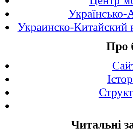
Центр мо
Українсько-
Украинско-Китайский к
Про 
Сай
Істор
Структ
Читальні з