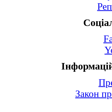
Реп
Соціа
F
Y
Інформаці
Пр
Закон пр