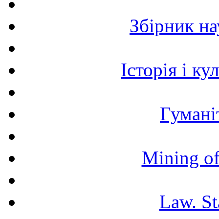
Збірник н
Історія і к
Гумані
Mining of
Law. St