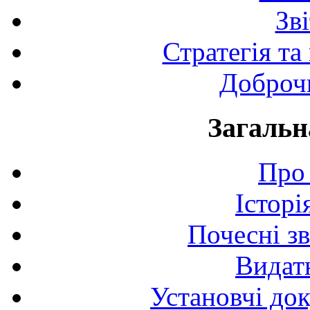
Зв
Стратегія та
Доброчи
Загальн
Про 
Історі
Почесні з
Видат
Установчі до