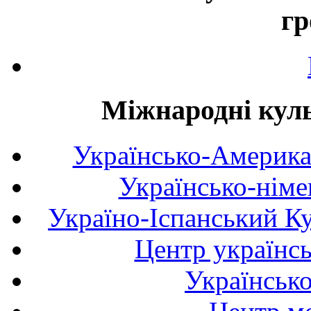
гр
Міжнародні куль
Українсько-Америка
Українсько-німе
Україно-Іспанський К
Центр українсь
Українськ