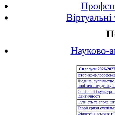
Профспі
Віртуальні
П
Науково-а
Силабуси
2026-2027
Історико-філософськ
Людина, суспільство
політичному дискурс
Соціальні і культур
ідентичності
Сутність та епоха шт
Теорії кризи суспіль
Філософія демократії